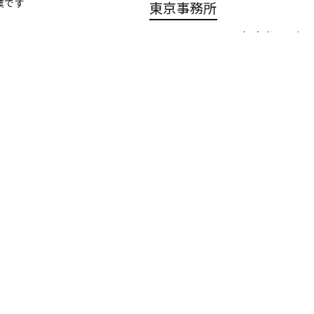
業です
東京事務所
〒120-0025 東京都足
TEL:03-5284-9631 FAX:
業案内
環境への取り組み
採用情報
環境分析・測定
新卒採用
資源分析・材料分
中途採用
析
高校卒業予定
土壌汚染調査・対
へ
策
先輩社員紹介
環境コンサルティ
ング