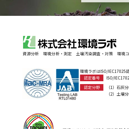
資源分析 環境分析・測定 土壌汚染調査・対策 環境
環境ラボはISO/IEC170
認定番号
ISO/IEC170
認定分野
（1）石灰
（2）土壌