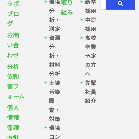
環境
取り
新卒
ラボ
分
採用
組み
ブロ
析・
中途
グ
測定
採用
お問
資源
高校
い合
分
卒業
わせ
析・
予定
材料
の方
分析
分析
へ
依頼
土壌
先輩
書フ
汚染
社員
ォーム
調
紹介
個人
査・
情報
対策
保護
環境
コン
方針